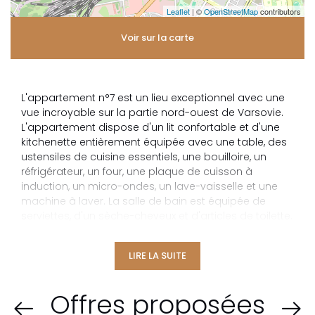
Leaflet
| ©
OpenStreetMap
contributors
Voir sur la carte
L'appartement n°7 est un lieu exceptionnel avec une
vue incroyable sur la partie nord-ouest de Varsovie.
L'appartement dispose d'un lit confortable et d'une
kitchenette entièrement équipée avec une table, des
ustensiles de cuisine essentiels, une bouilloire, un
réfrigérateur, un four, une plaque de cuisson à
induction, un micro-ondes, un lave-vaisselle et une
machine à laver. La salle de bain est équipée de
serviettes, d'un sèche-cheveux et d'articles de toilette.
De plus, cet appartement est équipé d'une télévision
intelligente de 50 pouces, d'une connexion Wi-Fi, de la
LIRE LA SUITE
climatisation et d'un balcon avec des chaises
longues. Dans le complexe d'appartements, il y a une
aire de jeux pour enfants, des restaurants et des
Offres proposées
cafés, une salle de sport et des services de beauté.