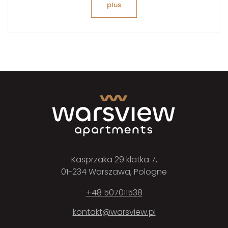
plus
Kasprzaka 29 klatka 7,
01-234 Warszawa, Pologne
+48 507011538
kontakt@warsview.pl