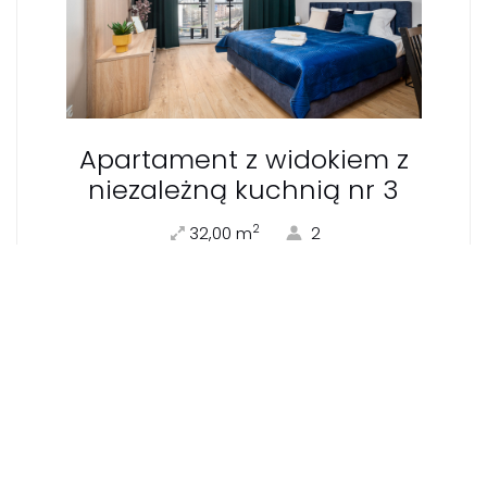
Apartament z widokiem z
niezależną kuchnią nr 3
2
32,00 m
2
244,20 zł
Od
Więcej