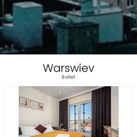
Warswiev
8
ofert