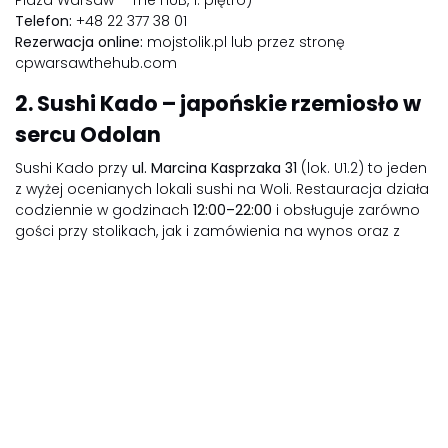
Plaza Warsaw – The HUB, 1. piętro)
Telefon:
+48 22 377 38 01
Rezerwacja online:
mojstolik.pl lub przez stronę
cpwarsawthehub.com
2. Sushi Kado – japońskie rzemiosło w
sercu Odolan
Sushi Kado przy
ul. Marcina Kasprzaka 31
(lok. U1.2) to jeden
z wyżej ocenianych lokali sushi na Woli. Restauracja działa
codziennie w godzinach
12:00–22:00
i obsługuje zarówno
gości przy stolikach, jak i zamówienia na wynos oraz z
dostawą. Szczególnie ceniona jest za świeżość ryb,
estetykę podania i szeroki wachlarz opcji – od
klasycznych po fusion.
Pełne spektrum japońskich smaków
Menu Sushi Kado obejmuje wszystkie klasyczne formy:
nigiri, maki, uramaki, hosomaki, sashimi
oraz sushi w
tempurze. Obok tradycji znajdziesz propozycje fusion, a
dla gości o szczególnych wymaganiach –
wersje
wegańskie, wegetariańskie, keto i fit
. Autorskie specjały,