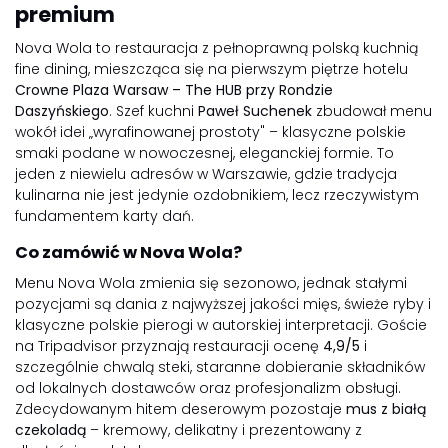
premium
Nova Wola to restauracja z pełnoprawną polską kuchnią
fine dining, mieszcząca się na pierwszym piętrze hotelu
Crowne Plaza Warsaw – The HUB przy Rondzie
Daszyńskiego
. Szef kuchni
Paweł Suchenek
zbudował menu
wokół idei „wyrafinowanej prostoty" – klasyczne polskie
smaki podane w nowoczesnej, eleganckiej formie. To
jeden z niewielu adresów w Warszawie, gdzie tradycja
kulinarna nie jest jedynie ozdobnikiem, lecz rzeczywistym
fundamentem karty dań.
Co zamówić w Nova Wola?
Menu Nova Wola zmienia się sezonowo, jednak stałymi
pozycjami są dania z najwyższej jakości mięs, świeże ryby i
klasyczne polskie pierogi w autorskiej interpretacji. Goście
na Tripadvisor przyznają restauracji ocenę
4,9/5
i
szczególnie chwalą steki, staranne dobieranie składników
od lokalnych dostawców oraz profesjonalizm obsługi.
Zdecydowanym hitem deserowym pozostaje
mus z białą
czekoladą
– kremowy, delikatny i prezentowany z