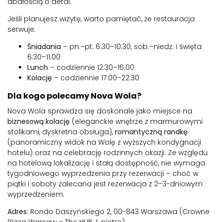
dbałością o detal.
Jeśli planujesz wizytę, warto pamiętać, że restauracja
serwuje:
Śniadania
– pn.–pt. 6:30–10:30, sob.–niedz. i święta
6:30–11:00
Lunch
– codziennie 12:30–16:00
Kolację
– codziennie 17:00–22:30
Dla kogo polecamy Nova Wola?
Nova Wola sprawdza się doskonale jako miejsce na
biznesową kolację
(eleganckie wnętrze z marmurowymi
stolikami, dyskretna obsługa),
romantyczną randkę
(panoramiczny widok na Wolę z wyższych kondygnacji
hotelu) oraz na celebrację rodzinnych okazji. Ze względu
na hotelową lokalizację i stałą dostępność, nie wymaga
tygodniowego wyprzedzenia przy rezerwacji – choć w
piątki i soboty zalecana jest rezerwacja z 2–3-dniowym
wyprzedzeniem.
Adres:
Rondo Daszyńskiego 2, 00-843 Warszawa (Crowne