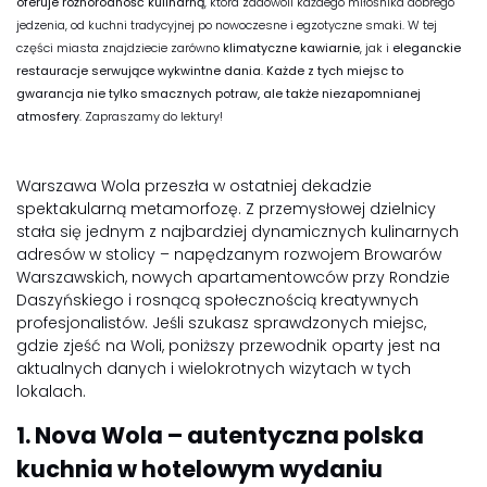
oferuje różnorodność kulinarną
, która zadowoli każdego miłośnika dobrego
jedzenia, od kuchni tradycyjnej po nowoczesne i egzotyczne smaki. W tej
części miasta znajdziecie zarówno
klimatyczne kawiarnie
, jak i
eleganckie
restauracje serwujące wykwintne dania
.
Każde z tych miejsc to
gwarancja nie tylko smacznych potraw, ale także niezapomnianej
atmosfery
. Zapraszamy do lektury!
Warszawa Wola przeszła w ostatniej dekadzie
spektakularną metamorfozę. Z przemysłowej dzielnicy
stała się jednym z najbardziej dynamicznych kulinarnych
adresów w stolicy – napędzanym rozwojem Browarów
Warszawskich, nowych apartamentowców przy Rondzie
Daszyńskiego i rosnącą społecznością kreatywnych
profesjonalistów. Jeśli szukasz sprawdzonych miejsc,
gdzie zjeść na Woli, poniższy przewodnik oparty jest na
aktualnych danych i wielokrotnych wizytach w tych
lokalach.
1. Nova Wola – autentyczna polska
kuchnia w hotelowym wydaniu