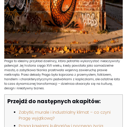
Praga to idealny przykład dzielnicy, która potrafiła wykorzystać nieoczywisty
potencjał. Jej historia sięga XVII wieku, kiedy powstała jako samodzielne
miasto, a zabytkowa tkanka przetrwała wojenną zawieruchę prawie
nietknięta. Przez dekady Praga była kojarzona z przemysłem, folklorem,
handlem i charakterystycznymi podwórkami z kapliczkami, ale ostatnie lata
to czas dynamicznej transformacji – dzielnica otworzyła się na kulturę,
design i kreatywny biznes.
Przejdź do następnych akapitów:
Zabytki, murale i industrialny klimat – co czyni
Pragę wyjątkową?
Praga kawiarni, kulinariów i nocnego życia